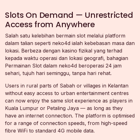
Slots On Demand — Unrestricted
Access from Anywhere
Salah satu kelebihan bermain slot melalui platform
dalam talian seperti neko4d ialah kebebasan masa dan
lokasi. Berbeza dengan kasino fizikal yang terhad
kepada waktu operasi dan lokasi geografi, bahagian
Permainan Slot dalam neko4d beroperasi 24 jam
sehari, tujuh hari seminggu, tanpa hari rehat.
Users in rural parts of Sabah or villages in Kelantan
without easy access to urban entertainment centres
can now enjoy the same slot experience as players in
Kuala Lumpur or Petaling Jaya — as long as they
have an internet connection. The platform is optimised
for a range of connection speeds, from high-speed
fibre WiFi to standard 4G mobile data.