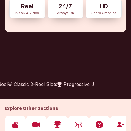
Reel
24/7
HD
Klasik & Video
Always On
Sharp Graphics
el
Classic 3-Reel Slots
Progressive Jackpot
Android
Explore Other Sections