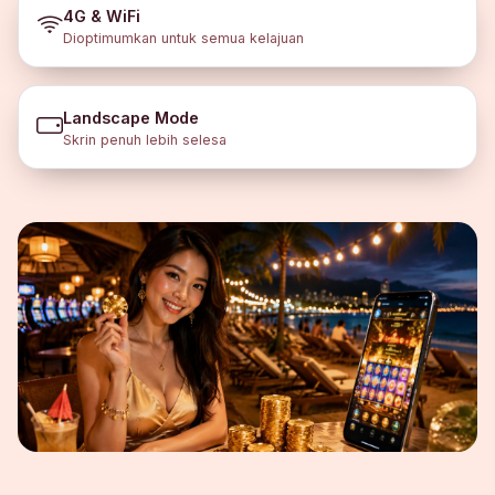
4G & WiFi
Dioptimumkan untuk semua kelajuan
Landscape Mode
Skrin penuh lebih selesa