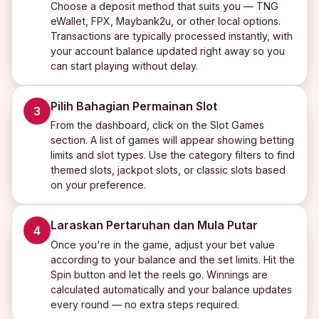
Choose a deposit method that suits you — TNG
eWallet, FPX, Maybank2u, or other local options.
Transactions are typically processed instantly, with
your account balance updated right away so you
can start playing without delay.
Pilih Bahagian Permainan Slot
3
From the dashboard, click on the Slot Games
section. A list of games will appear showing betting
limits and slot types. Use the category filters to find
themed slots, jackpot slots, or classic slots based
on your preference.
Laraskan Pertaruhan dan Mula Putar
4
Once you're in the game, adjust your bet value
according to your balance and the set limits. Hit the
Spin button and let the reels go. Winnings are
calculated automatically and your balance updates
every round — no extra steps required.