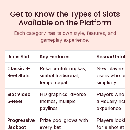
Get to Know the Types of Slots
Available on the Platform
Each category has its own style, features, and
gameplay experience.
Jenis Slot
Key Features
Sesuai Untuk
Classic 3-
Reka bentuk ringkas,
New players &
Reel Slots
simbol tradisional,
users who pre
tempo cepat
simplicity
Slot Video
HD graphics, diverse
Players who w
5-Reel
themes, multiple
a visually rich
paylines
experience
Progressive
Prize pool grows with
Players lookin
Jackpot
every bet
for a shot at