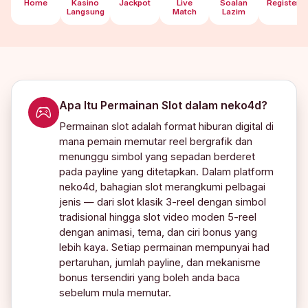
Home
Kasino
Jackpot
Live
Soalan
Register
Langsung
Match
Lazim
Apa Itu Permainan Slot dalam neko4d?
Permainan slot adalah format hiburan digital di
mana pemain memutar reel bergrafik dan
menunggu simbol yang sepadan berderet
pada payline yang ditetapkan. Dalam platform
neko4d, bahagian slot merangkumi pelbagai
jenis — dari slot klasik 3-reel dengan simbol
tradisional hingga slot video moden 5-reel
dengan animasi, tema, dan ciri bonus yang
lebih kaya. Setiap permainan mempunyai had
pertaruhan, jumlah payline, dan mekanisme
bonus tersendiri yang boleh anda baca
sebelum mula memutar.