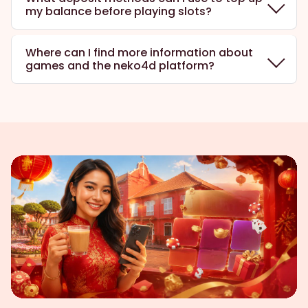
my balance before playing slots?
Where can I find more information about
games and the neko4d platform?